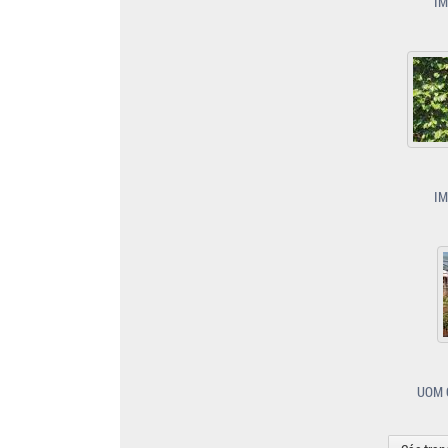
IM
IM
UOM 