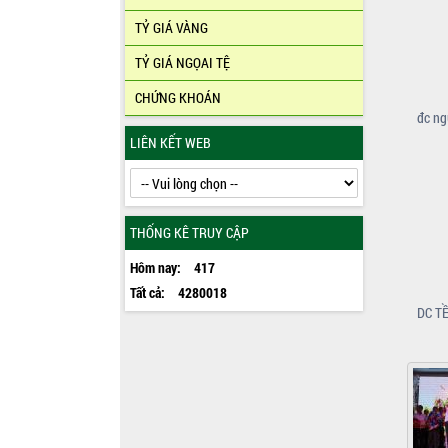
TỶ GIÁ VÀNG
TỶ GIÁ NGỌAI TỆ
CHỨNG KHOÁN
đc ng
LIÊN KẾT WEB
THỐNG KÊ TRUY CẬP
Hôm nay:
417
Tất cả:
4280018
DC T