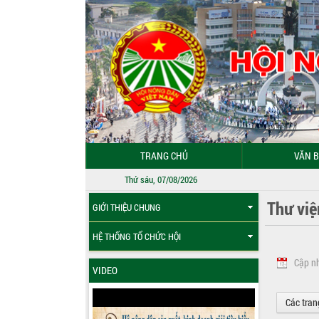
TRANG CHỦ
VĂN B
Thứ sáu, 07/08/2026
Thư việ
GIỚI THIỆU CHUNG
HỆ THỐNG TỔ CHỨC HỘI
Cập n
VIDEO
Các tran