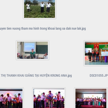
uyen tien vuong tham mo hinh trong khoai lang xa dak nue lak.jpg
Ề THỊ THANH KHAI GIẢNG TẠI HUYỆN KRONG ANA.jpg
DSC01055.J