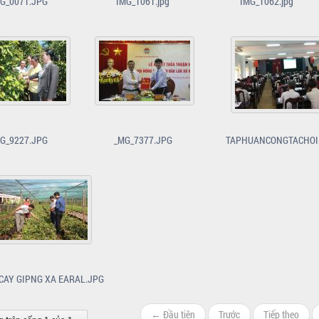
G_0071.JPG
IMG_1061.jpg
IMG_1062.jpg
G_9227.JPG
_MG_7377.JPG
TAPHUANCONGTACHOI.
CAY GIPNG XA EARAL.JPG
← Đầu tiên
Trước
Tiếp theo