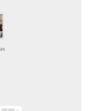
jpg
Cuối cùng →