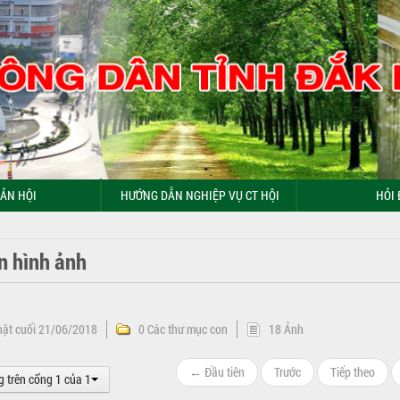
ẢN HỘI
HƯỚNG DẪN NGHIỆP VỤ CT HỘI
HỎI 
n hình ảnh
hật cuối 21/06/2018
0 Các thư mục con
18 Ảnh
← Đầu tiên
Trước
Tiếp theo
g trên cổng 1 của 1