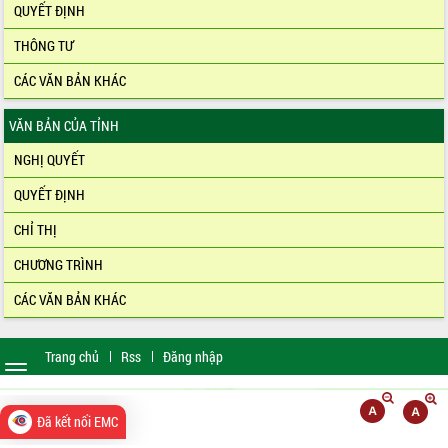
QUYẾT ĐỊNH
THÔNG TƯ
CÁC VĂN BẢN KHÁC
VĂN BẢN CỦA TỈNH
NGHỊ QUYẾT
QUYẾT ĐỊNH
CHỈ THỊ
CHƯƠNG TRÌNH
CÁC VĂN BẢN KHÁC
Trang chủ
Rss
Đăng nhập
Toggle
navigation
dobrowin
|
Đã kết nối EMC
betleao
|
moverbet
|