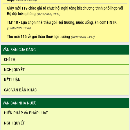
Giấy mời 119 chào giá tổ chức hội nghị tổng kết chương trình phối hợp với
Bộ đội biên phòng
(16/05/2025, 09:11)
TM118 - Lựa chọn nhà thầu gói Hội trường, nước uống, ăn cơm HNTK
(12/05/2025, 15:46)
Thư mời 116 về gói thầu thuê hội trường
(28/02/2025, 14:47)
Thư mời số 115 về gói thầu xây dựng phóng sự trình chiếu tại Hội thảo
VĂN BẢN CỦA ĐẢNG
(28/02/2025, 14:43)
CHỈ THỊ
NGHỊ QUYẾT
KẾT LUẬN
CÁC VĂN BẢN KHÁC
VĂN BẢN NHÀ NƯỚC
HIẾN PHÁP VÀ PHÁP LUẬT
NGHỊ QUYẾT