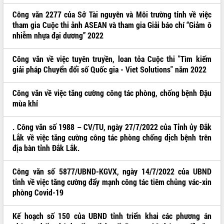
Công văn 2277 của Sở Tài nguyên và Môi trường tỉnh về việc
tham gia Cuộc thi ảnh ASEAN và tham gia Giải báo chí “Giảm ô
nhiễm nhựa đại dương” 2022
ALBUM ẢNH
Công văn về việc tuyên truyền, loan tỏa Cuộc thi "Tìm kiếm
giải pháp Chuyển đổi số Quốc gia - Viet Solutions" năm 2022
Công văn về việc tăng cường công tác phòng, chống bệnh Đậu
mùa khỉ
. Công văn số 1988 – CV/TU, ngày 27/7/2022 của Tỉnh ủy Đắk
Lắk về việc tăng cường công tác phòng chống dịch bệnh trên
địa bàn tỉnh Đắk Lắk.
THÔNG TIN CẦN BIẾT
DỰ BÁO THỜI TIẾT
Công văn số 5877/UBND-KGVX, ngày 14/7/2022 của UBND
tỉnh về việc tăng cường đẩy mạnh công tác tiêm chủng vác-xin
GIÁ CÀ PHÊ
phòng Covid-19
TỶ GIÁ VÀNG
Kế hoạch số 150 của UBND tỉnh triển khai các phương án
TỶ GIÁ NGỌAI TỆ