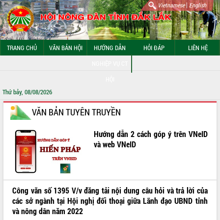
|
Vietnamese
English
TRANG CHỦ
VĂN BẢN HỘI
HƯỚNG DẪN
HỎI ĐÁP
LIÊN HỆ
NGHIỆP VỤ CT
HỘI
Thứ bảy, 08/08/2026
GIỚI THIỆU CHUNG
VĂN BẢN TUYÊN TRUYỀN
HỆ THỐNG TỔ CHỨC HỘI
Hướng dẫn 2 cách góp ý trên VNeID
và web VNeID
VIDEO
Công văn số 1395 V/v đăng tải nội dung câu hỏi và trả lời của
các sở ngành tại Hội nghị đối thoại giữa Lãnh đạo UBND tỉnh
và nông dân năm 2022