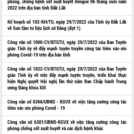
phòng, chống bệnh sốt xuất huyết Dengue 06 tháng cuối năm
2022 trên địa bàn tỉnh Đắk Lắk
CHỨNG KHOÁN
Kế hoạch số 102-KH/TU, ngày 29/7/2022 của Tỉnh ủy Đắk Lắk
LIÊN KẾT WEB
về Sưu tầm tư liệu lịch sử Đảng (đợt 1)
Công văn số 1000-CV/BTGTU, ngày 29/7/2022 của Ban Tuyên
giáo Tỉnh ủy về đẩy mạnh tuyên truyền công tác tiêm vác-xin
THỐNG KÊ TRUY CẬP
phòng Covid-19 trên địa bàn tỉnh
Hôm nay:
1285
Công văn số 1022-CV/BTGTU, ngày 29/7/2022 của Ban Tuyên
Tất cả:
4282605
giáo Tỉnh ủy về việc đẩy mạnh tuyên truyền, triển khai thực
hiện Nghị quyết Hội nghị lần thứ năm Ban Chấp hành Trung
ương Đảng khóa XIII
Công văn số 6366/UBND - KGVX về việc tăng cường công tác
tiêm vác-xin phòng Covid - 19
Công văn số 6301/UBND-KGVX về việc tăng cường công tác
phòng chống sốt xuất huyết và các dịch bệnh khác