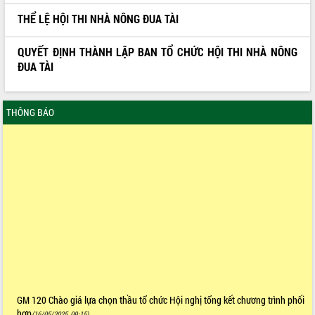
THỂ LỆ HỘI THI NHÀ NÔNG ĐUA TÀI
QUYẾT ĐỊNH THÀNH LẬP BAN TỔ CHỨC HỘI THI NHÀ NÔNG
ĐUA TÀI
THÔNG BÁO
GM 120 Chào giá lựa chọn thầu tổ chức Hội nghị tổng kết chương trình phối
hợp
(16/05/2025, 09:15)