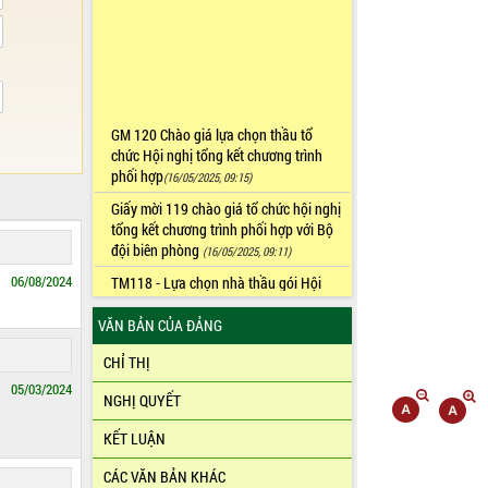
GM 120 Chào giá lựa chọn thầu tổ
chức Hội nghị tổng kết chương trình
phối hợp
(16/05/2025, 09:15)
Giấy mời 119 chào giá tổ chức hội nghị
tổng kết chương trình phối hợp với Bộ
đội biên phòng
(16/05/2025, 09:11)
TM118 - Lựa chọn nhà thầu gói Hội
06/08/2024
trường, nước uống, ăn cơm HNTK
(12/05/2025, 15:46)
VĂN BẢN CỦA ĐẢNG
Thư mời 116 về gói thầu thuê hội
CHỈ THỊ
trường
(28/02/2025, 14:47)
05/03/2024
Thư mời số 115 về gói thầu xây dựng
NGHỊ QUYẾT
phóng sự trình chiếu tại Hội thảo
KẾT LUẬN
(28/02/2025, 14:43)
CÁC VĂN BẢN KHÁC