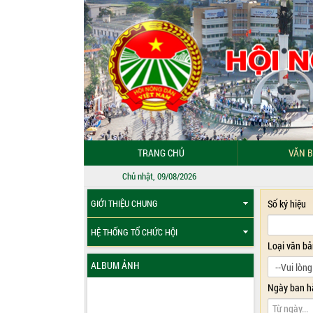
TRANG CHỦ
VĂN B
Chủ nhật, 09/08/2026
Số ký hiệu
GIỚI THIỆU CHUNG
HỆ THỐNG TỔ CHỨC HỘI
Loại văn b
ALBUM ẢNH
Ngày ban h