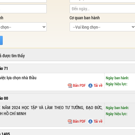
nh
Cơ quan ban hành
ả được tìm thấy
áo 71
việc lựa chọn nhà thầu
Ngày ban hành:
Ngày hiệu lực:
Bản PDF
Tải về
áo 00
 NĂM 2024 HỌC TẬP VÀ LÀM THEO TƯ TƯỞNG, ĐẠO ĐỨC,
Ngày ban hành:
H HỒ CHÍ MINH
Ngày hiệu lực:
Bản PDF
Tải về
n 1405