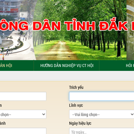
ẢN HỘI
HƯỚNG DẪN NGHIỆP VỤ CT HỘI
HỎI 
Trích yếu
ản
Lĩnh vực
ành
Ngày hiệu lực