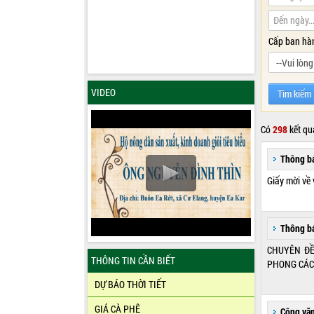
Cấp ban hà
VIDEO
Có
298
kết qu
Thông b
Giấy mời về 
Thông b
CHUYÊN ĐỀ
THÔNG TIN CẦN BIẾT
PHONG CÁC
DỰ BÁO THỜI TIẾT
GIÁ CÀ PHÊ
Công vă