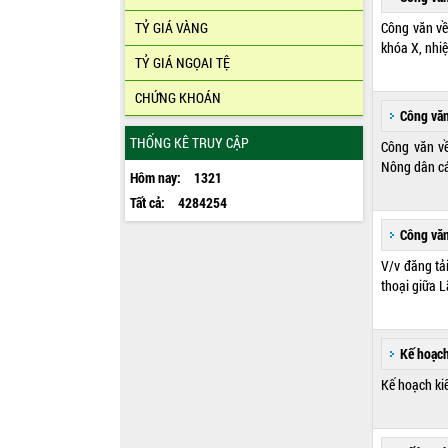
TỶ GIÁ VÀNG
Công văn về
khóa X, nhi
TỶ GIÁ NGỌAI TỆ
CHỨNG KHOÁN
Công vă
THỐNG KÊ TRUY CẬP
Công văn về
Nông dân cá
Hôm nay:
1321
Tất cả:
4284254
Công vă
V/v đăng tải
thoại giữa 
Kế hoạc
Kế hoạch ki