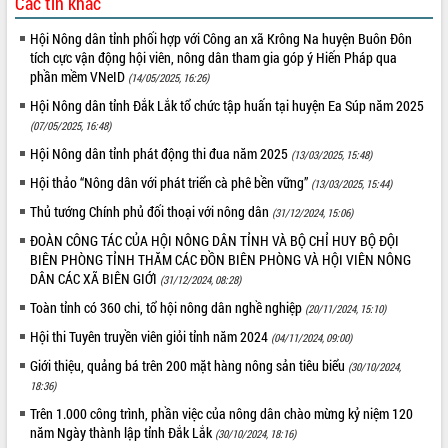
Các tin khác
Hội Nông dân tỉnh phối hợp với Công an xã Krông Na huyện Buôn Đôn
tích cực vận động hội viên, nông dân tham gia góp ý Hiến Pháp qua
phần mềm VNeID
(14/05/2025, 16:26)
Hội Nông dân tỉnh Đắk Lắk tổ chức tập huấn tại huyện Ea Súp năm 2025
(07/05/2025, 16:48)
Hội Nông dân tỉnh phát động thi đua năm 2025
(13/03/2025, 15:48)
Hội thảo “Nông dân với phát triển cà phê bền vững”
(13/03/2025, 15:44)
Thủ tướng Chính phủ đối thoại với nông dân
(31/12/2024, 15:06)
ĐOÀN CÔNG TÁC CỦA HỘI NÔNG DÂN TỈNH VÀ BỘ CHỈ HUY BỘ ĐỘI
BIÊN PHÒNG TỈNH THĂM CÁC ĐỒN BIÊN PHÒNG VÀ HỘI VIÊN NÔNG
DÂN CÁC XÃ BIÊN GIỚI
(31/12/2024, 08:28)
Toàn tỉnh có 360 chi, tổ hội nông dân nghề nghiệp
(20/11/2024, 15:10)
Hội thi Tuyên truyền viên giỏi tỉnh năm 2024
(04/11/2024, 09:00)
Giới thiệu, quảng bá trên 200 mặt hàng nông sản tiêu biểu
(30/10/2024,
18:36)
​Trên 1.000 công trình, phần việc của nông dân chào mừng kỷ niệm 120
năm Ngày thành lập tỉnh Đắk Lắk
(30/10/2024, 18:16)