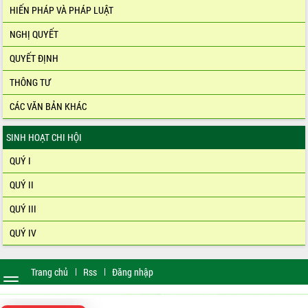
HIẾN PHÁP VÀ PHÁP LUẬT
NGHỊ QUYẾT
QUYẾT ĐỊNH
THÔNG TƯ
CÁC VĂN BẢN KHÁC
SINH HOẠT CHI HỘI
QUÝ I
QUÝ II
QUÝ III
QUÝ IV
Trang chủ
Rss
Đăng nhập
Toggle
navigation
dobrowin
|