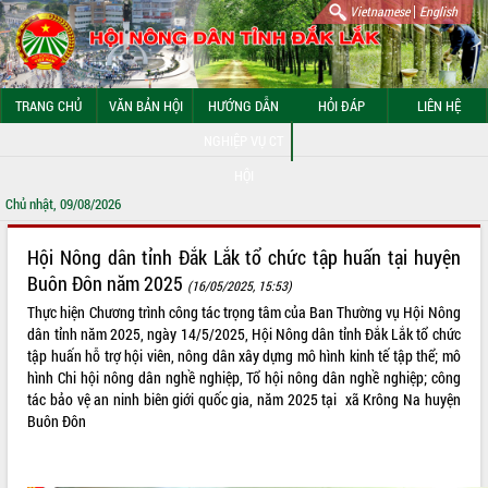
|
Vietnamese
English
TRANG CHỦ
VĂN BẢN HỘI
HƯỚNG DẪN
HỎI ĐÁP
LIÊN HỆ
NGHIỆP VỤ CT
HỘI
Chủ nhật, 09/08/2026
GIỚI THIỆU CHUNG
Hội Nông dân tỉnh Đắk Lắk tổ chức tập huấn tại huyện
Buôn Đôn năm 2025
(16/05/2025, 15:53)
HỆ THỐNG TỔ CHỨC HỘI
Thực hiện Chương trình công tác trọng tâm của Ban Thường vụ Hội Nông
dân tỉnh năm 2025, ngày 14/5/2025, Hội Nông dân tỉnh Đắk Lắk tổ chức
ALBUM ẢNH
tập huấn hỗ trợ hội viên, nông dân xây dựng mô hình kinh tế tập thể; mô
hình Chi hội nông dân nghề nghiệp, Tổ hội nông dân nghề nghiệp; công
tác bảo vệ an ninh biên giới quốc gia, năm 2025 tại xã Krông Na huyện
Buôn Đôn