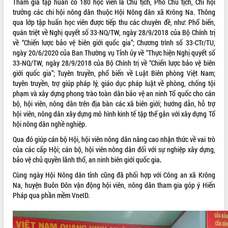
Tham gia tập huấn có 180 học viên là Chủ tịch, Phó Chủ tịch, Chi hội
trưởng các chi hội nông dân thuộc Hội Nông dân xã Krông Na. Thông
qua lớp tập huấn học viên được tiếp thu các chuyên đề, như: Phổ biến,
quán triệt về Nghị quyết số 33-NQ/TW, ngày 28/9/2018 của Bộ Chính trị
về “Chiến lược bảo vệ biên giới quốc gia”; Chương trình số 33-CTr/TU,
ngày 20/6/2020 của Ban Thường vụ Tỉnh ủy về “Thực hiện Nghị quyết số
33-NQ/TW, ngày 28/9/2018 của Bộ Chính trị về “Chiến lược bảo vệ biên
giới quốc gia”; Tuyên truyền, phổ biến về Luật Biên phòng Việt Nam;
tuyên truyền, trợ giúp pháp lý, giáo dục pháp luật về phòng, chống tội
phạm và xây dựng phong trào toàn dân bảo vệ an ninh Tổ quốc cho cán
bộ, hội viên, nông dân trên địa bàn các xã biên giới; hướng dẫn, hỗ trợ
hội viên, nông dân xây dựng mô hình kinh tế tập thể gắn với xây dựng Tổ
hội nông dân nghề nghiệp.
Qua đó giúp cán bộ Hội, hội viên nông dân nâng cao nhận thức về vai trò
của các cấp Hội; cán bộ, hội viên nông dân đối với sự nghiệp xây dựng,
bảo vệ chủ quyền lãnh thổ, an ninh biên giới quốc gia
.
Cùng ngày Hội Nông dân tỉnh cũng đã phối hợp với Công an xã Krông
Na, huyện Buôn Đôn vận động hội viên, nông dân tham gia góp ý Hiến
Pháp qua phần mềm VneID.