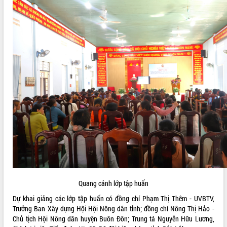
LIÊN KẾT WEB
THỐNG KÊ TRUY CẬP
Hôm nay:
1763
Tất cả:
4284696
Quang cảnh lớp tập huấn
Dự khai giảng các lớp tập huấn có đồng chí Phạm Thị Thêm - UVBTV,
Trưởng Ban Xây dựng Hội Hội Nông dân tỉnh; đồng chí Nông Thị Hảo -
Chủ tịch Hội Nông dân huyện Buôn Đôn; Trung tá Nguyễn Hữu Lương,